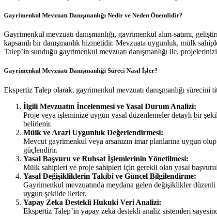
Gayrimenkul Mevzuatı Danışmanlığı Nedir ve Neden Önemlidir?
Gayrimenkul mevzuatı danışmanlığı, gayrimenkul alım-satımı, geliştir
kapsamlı bir danışmanlık hizmetidir. Mevzuata uygunluk, mülk sahipler
Talep’in sunduğu gayrimenkul mevzuatı danışmanlığı ile, projelerinizi
Gayrimenkul Mevzuatı Danışmanlığı Süreci Nasıl İşler?
Ekspertiz Talep olarak, gayrimenkul mevzuatı danışmanlığı sürecini tit
İlgili Mevzuatın İncelenmesi ve Yasal Durum Analizi:
Proje veya işleminize uygun yasal düzenlemeler detaylı bir şekil
belirlenir.
Mülk ve Arazi Uygunluk Değerlendirmesi:
Mevcut gayrimenkul veya arsanızın imar planlarına uygun olup o
güçlendirir.
Yasal Başvuru ve Ruhsat İşlemlerinin Yönetilmesi:
Mülk sahipleri ve proje sahipleri için gerekli olan yasal başvuru
Yasal Değişikliklerin Takibi ve Güncel Bilgilendirme:
Gayrimenkul mevzuatında meydana gelen değişiklikler düzenli ol
uygun şekilde ilerler.
Yapay Zeka Destekli Hukuki Veri Analizi:
Ekspertiz Talep’in yapay zeka destekli analiz sistemleri sayesind