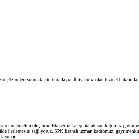
ğru çözümleri sunmak için buradayız. İhtiyacınız olan hizmet hakkında b
ürecin temelini oluşturur. Ekspertiz Talep olarak sunduğumuz gayrimenk
kilde ilerlemesini sağlıyoruz. SPK lisanslı uzman kadromuz, gayrimenku
ek sunar.