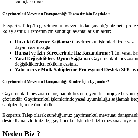
sonuçlar sunar.
Gayrimenkul Mevzuatı Danışmanlığı Hizmetimizin Faydaları
Ekspertiz Talep’in gayrimenkul mevzuatı danışmanlığı hizmeti, proje s
kolaylaştırır. Hizmetimizin sunduğu avantajlar şunlardır:
Hukuki Güvence Sağlama:
Gayrimenkul işlemlerinizde yasal 
dayanmasını sağlar.
Ruhsat ve İzin Süreçlerinde Hız Kazandırma:
Tüm yasal başv
Yasal Değişikliklere Uyum Sağlama:
Gayrimenkul mevzuatında
değişikliklerden etkilenmezsiniz.
Yatırımcı ve Mülk Sahiplerine Profesyonel Destek:
SPK lisan
Gayrimenkul Mevzuatı Danışmanlığı Kimler İçin Uygundur?
Gayrimenkul mevzuatı danışmanlık hizmeti, yeni bir projeye başlamayı 
çözümdür. Gayrimenkul işlemlerinde yasal uyumluluğu sağlamak isteyen
sahipleri için de önemlidir.
Ekspertiz Talep olarak sunduğumuz gayrimenkul mevzuatı danışmanlığı
destekli analizlerimiz ile, gayrimenkul işlemlerinizin mevzuata uygun 
Neden Biz ?