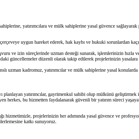
ahiplerine, yatırımcılara ve mülk sahiplerine yasal güvence sağlayarak p
çerçeveye uygun hareket ederek, hak kaybı ve hukuki sorunlardan kaçın
uru ve izin süreçlerinde uzman desteği sunarak, işlemlerinizin hızla v
ki güncellemeler düzenli olarak takip edilerek projelerinizin yasalara
slı uzman kadromuz, yatırımcılar ve mülk sahiplerine yasal konularda r
planlayan yatırımcılar, gayrimenkul sahibi olup mülkünü geliştirmek iste
 herkes, bu hizmetten faydalanarak güvenli bir yatırım süreci yaşayab
 hizmetimizle, projelerinizin her adımında yasal güvence ve profesyon
ilerlemesine katkı sunuyoruz.