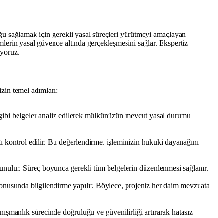
ğu sağlamak için gerekli yasal süreçleri yürütmeyi amaçlayan
lerin yasal güvence altında gerçekleşmesini sağlar. Ekspertiz
iyoruz.
izin temel adımları:
er gibi belgeler analiz edilerek mülkünüzün mevcut yasal durumu
 kontrol edilir. Bu değerlendirme, işleminizin hukuki dayanağını
ra sunulur. Süreç boyunca gerekli tüm belgelerin düzenlenmesi sağlanır.
konusunda bilgilendirme yapılır. Böylece, projeniz her daim mevzuata
danışmanlık sürecinde doğruluğu ve güvenilirliği artırarak hatasız