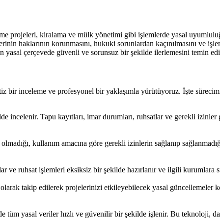
me projeleri, kiralama ve mülk yönetimi gibi işlemlerde yasal uyumlulu
inin haklarının korunmasını, hukuki sorunlardan kaçınılmasını ve işlem
n yasal çerçevede güvenli ve sorunsuz bir şekilde ilerlemesini temin ed
iz bir inceleme ve profesyonel bir yaklaşımla yürütüyoruz. İşte sürecim
de incelenir. Tapu kayıtları, imar durumları, ruhsatlar ve gerekli izinl
lmadığı, kullanım amacına göre gerekli izinlerin sağlanıp sağlanmadığı
lar ve ruhsat işlemleri eksiksiz bir şekilde hazırlanır ve ilgili kurumla
arak takip edilerek projelerinizi etkileyebilecek yasal güncellemeler 
e tüm yasal veriler hızlı ve güvenilir bir şekilde işlenir. Bu teknoloji, 