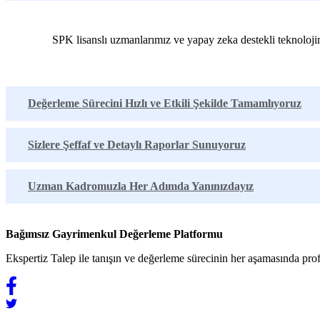
SPK lisanslı uzmanlarımız ve yapay zeka destekli teknolojim
Değerleme Sürecini Hızlı ve Etkili Şekilde Tamamlıyoruz
Sizlere Şeffaf ve Detaylı Raporlar Sunuyoruz
Uzman Kadromuzla Her Adımda Yanınızdayız
Bağımsız Gayrimenkul Değerleme Platformu
Ekspertiz Talep ile tanışın ve değerleme sürecinin her aşamasında pro